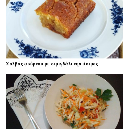
Χαλβάς φούρνου με σιμιγδάλι νηστίσιμος