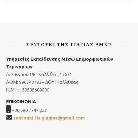
ΣΕΝΤΟΎΚΙ ΤΗΣ ΓΙΑΓΙΆΣ ΑΜΚΕ
Υπηρεσίες Εκπαίδευσης Μέσω Επιμορφωτικών
Σεμιναρίων
Λ. Συγγρού 196, Καλλιθέα, 17671
ΑΦΜ: 996748793 – ΔΟΥ: Καλλιθέας
ΓΕΜΗ: 159535603000
ΕΠΙΚΟΙΝΩΝΙΑ
+30 690 7747 022
sentouki.tis.giagias@gmail.com