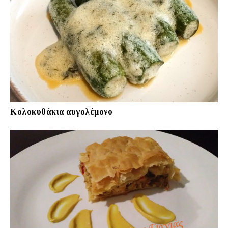
Κολοκυθάκια αυγολέμονο