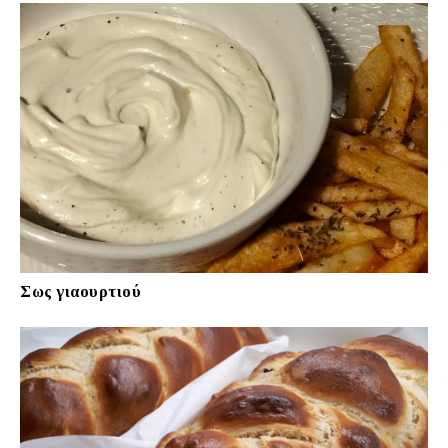
Σως γιαουρτιού