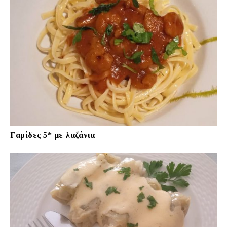
Γαρίδες 5* με λαζάνια