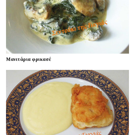
Μανιτάρια φρικασέ