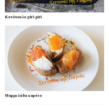
Κοτόπουλο piri-piri
Μαρμελάδα καρότο