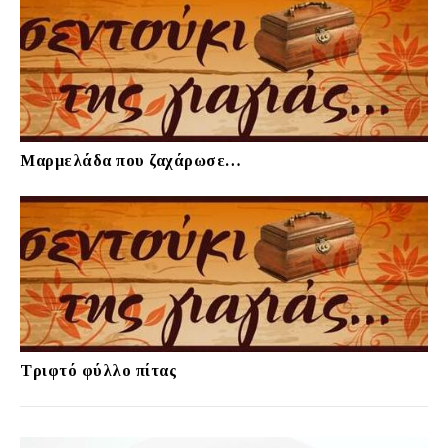
Μαρμελάδα που ζαχάρωσε…
Τριφτό φύλλο πίτας