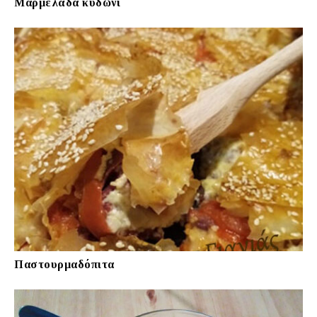
Μαρμελάδα κυδώνι
Παστουρμαδόπιτα