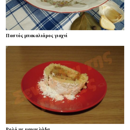
Παστός μπακαλιάρος γιαχνί
Ρολό με μαρμελάδα