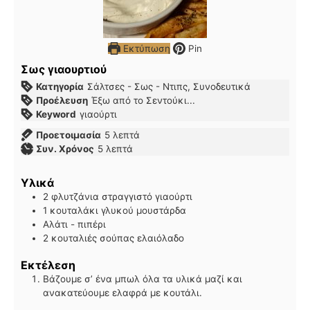
Εκτύπωση
Pin
Σως γιαουρτιού
Κατηγορία
Σάλτσες - Σως - Ντιπς, Συνοδευτικά
Προέλευση
Έξω από το Σεντούκι...
Keyword
γιαούρτι
λεπτά
Προετοιμασία
5
λεπτά
λεπτά
Συν. Χρόνος
5
λεπτά
Υλικά
2
φλυτζάνια
στραγγιστό γιαούρτι
1
κουταλάκι γλυκού
μουστάρδα
Αλάτι - πιπέρι
2
κουταλιές σούπας
ελαιόλαδο
Εκτέλεση
Βάζουμε σ’ ένα μπωλ όλα τα υλικά μαζί και
ανακατεύουμε ελαφρά με κουτάλι.