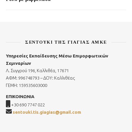
ΣΕΝΤΟΎΚΙ ΤΗΣ ΓΙΑΓΙΆΣ ΑΜΚΕ
Υπηρεσίες Εκπαίδευσης Μέσω Επιμορφωτικών
Σεμιναρίων
Λ. Συγγρού 196, Καλλιθέα, 17671
ΑΦΜ: 996748793 – ΔΟΥ: Καλλιθέας
ΓΕΜΗ: 159535603000
ΕΠΙΚΟΙΝΩΝΙΑ
+30 690 7747 022
sentouki.tis.giagias@gmail.com