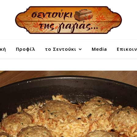
κή
Προφίλ
το Σεντούκι
Media
Επικοι