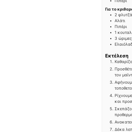
Πιπέρι
Για το κριθαρ
2
φλυτζά
Αλάτι
Πιπέρι
1
κουταλ
3
ώριμες
Ελαιόλα
Εκτέλεση
Καθαρίζο
Προσθέτο
τον μαϊν
Αφήνουμε
τοποθετο
Ρίχνουμε
και προσ
Σκεπάζου
προθερμά
Ανακατεύ
Δέκα λεπ