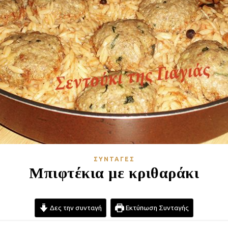
ΣΥΝΤΑΓΈΣ
Μπιφτέκια με κριθαράκι
Δες την συνταγή
Εκτύπωση Συνταγής