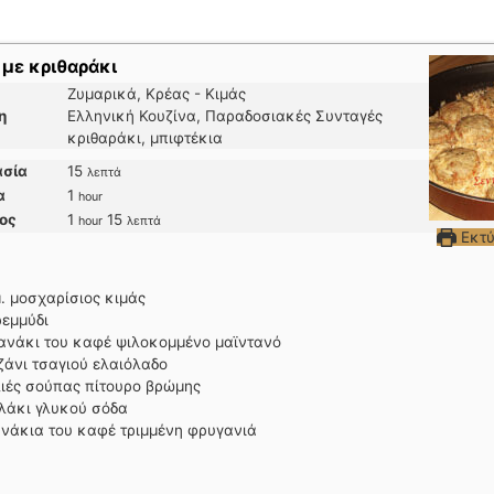
με κριθαράκι
Ζυμαρικά, Κρέας - Κιμάς
η
Ελληνική Κουζίνα, Παραδοσιακές Συνταγές
κριθαράκι, μπιφτέκια
λεπτά
ασία
15
λεπτά
hour
α
1
hour
hour
λεπτά
ος
1
15
hour
λεπτά
Εκτ
μ.
μοσχαρίσιος κιμάς
ρεμμύδι
ανάκι του καφέ
ψιλοκομμένο μαϊντανό
ζάνι τσαγιού
ελαιόλαδο
ιές σούπας
πίτουρο βρώμης
λάκι γλυκού
σόδα
νάκια του καφέ
τριμμένη φρυγανιά