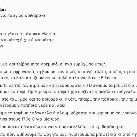
άκι
νια τσαγιού
κριθαράκι
άκι γλυκού
πάπρικα γλυκιά
 ντομάτες ή χυμό ντομάτας
δο
υμε και τρίβουμε το κρεμμύδι σ’ ένα ευρύχωρο μπωλ.
υμε τη φρυγανιά, τη βρώμη, τον κιμά, το αυγό, αλάτι, πιπέρι, τη σόδ
τανό, το λάδι και ζυμώνουμε πολύ καλά για 3 έως 5 λεπτά.
 15 λεπτά τον κιμά μας να «ξεκουραστεί». Πλάθουμε τα μπιφτέκια 
ύμε στο ταψί. Προτιμούμε το ταψί της κουζίνας ή μεγάλο στρόγγυλο.
 στο ταψί μας και το κριθαράκι, αλάτι, πιπέρι, την πάπρικα, την τρ
θέτουμε 3 ποτήρια νερό και λάδι.
με το ταψί με λαδόκολλα ή αλουμινόχαρτο και ψήνουμε σε φούρνο
νει στους 170ο C για μία ώρα.
ουμε κατά διαστήματα για να μην κολλήσει το κριθαράκι μας.
τά πριν σβήσουμε το φαγητό μας, γυρίζουμε τα μπιφτέκια κι από τη