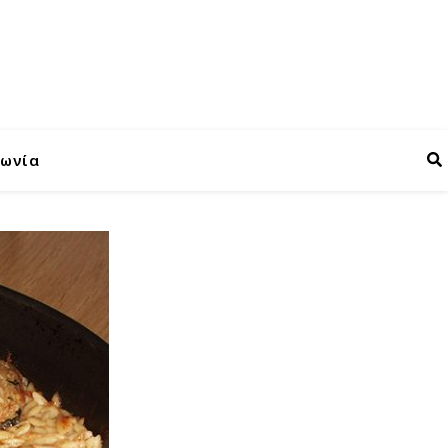
νωνία