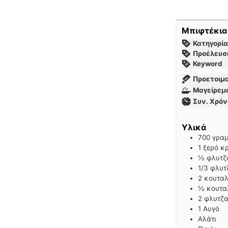
Μπιφτέκια 
Κατηγορία
Προέλευσ
Keyword
Προετοιμ
Μαγείρεμ
Συν. Χρόν
Υλικά
700
γρα
1
ξερό κ
½
φλυτζ
1/3
φλυτ
2
κουταλ
½
κουτα
2
φλυτζα
1
Αυγό
Αλάτι