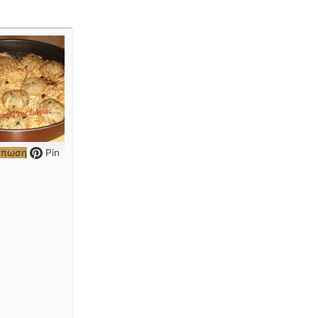
ύπωση
Pin