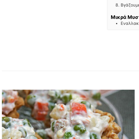
Βγάζουμε
Μικρά Μυσ
Εναλλακτ