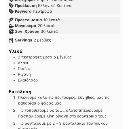
Προέλευση
Ελληνική Κουζίνα
Keyword
πέστροφα
λεπτά
Προετοιμασία
10
λεπτά
λεπτά
Μαγείρεμα
20
λεπτά
λεπτά
Συν. Χρόνος
30
λεπτά
Servings
2
μερίδες
Υλικά
2
πέστροφες μεσαίο μέγεθος
Αλάτι
Πιπέρι
Ρίγανη
Ελαιόλαδο
Εκτέλεση
Πλένουμε καλά τις πέστροφες. Συνήθως, μας τις
καθαρίζει ο ψαράς μας.
Τις τοποθετούμε σε ταψί, αλατοπιπερώνουμε.
Πασπαλίζουμε λίγη ρίγανη στο εσωτερικό τους.
Τις ραντίζουμε με 2 – 3 κουταλάκια του γλυκού
ελαιόλαδο.