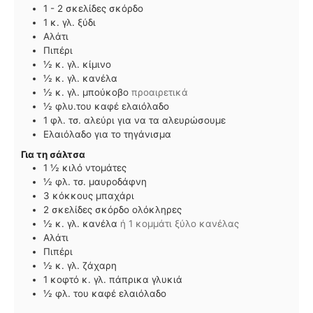
1 - 2
σκελίδες
σκόρδο
1
κ. γλ.
ξύδι
Αλάτι
Πιπέρι
½
κ. γλ.
κίμινο
½
κ. γλ.
κανέλα
½
κ. γλ.
μπούκοβο
προαιρετικά
½
φλυ.του καφέ
ελαιόλαδο
1
φλ. τσ.
αλεύρι για να τα αλευρώσουμε
Ελαιόλαδο για το τηγάνισμα
Για τη σάλτσα
1 ½
κιλό
ντομάτες
½
φλ. τσ.
μαυροδάφνη
3
κόκκους
μπαχάρι
2
σκελίδες
σκόρδο ολόκληρες
½
κ. γλ.
κανέλα
ή 1 κομμάτι ξύλο κανέλας
Αλάτι
Πιπέρι
½
κ. γλ.
ζάχαρη
1
κοφτό κ. γλ.
πάπρικα γλυκιά
½
φλ. του καφέ
ελαιόλαδο