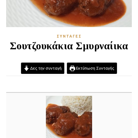
ΣΥΝΤΑΓΈΣ
Σουτζουκάκια Σμυρναίικα
Δες την συνταγή
Εκτύπωση Συνταγής