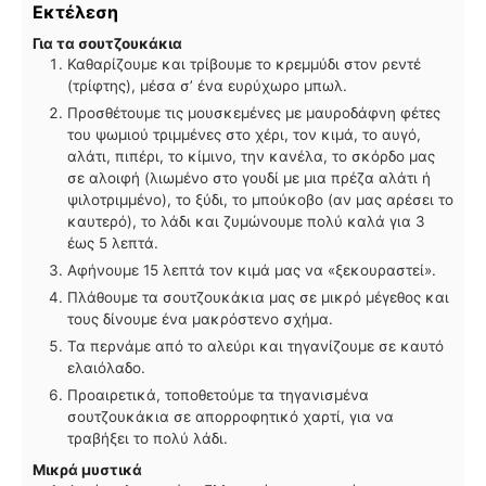
Εκτέλεση
Για τα σουτζουκάκια
Καθαρίζουμε και τρίβουμε το κρεμμύδι στον ρεντέ
(τρίφτης), μέσα σ’ ένα ευρύχωρο μπωλ.
Προσθέτουμε τις μουσκεμένες με μαυροδάφνη φέτες
του ψωμιού τριμμένες στο χέρι, τον κιμά, το αυγό,
αλάτι, πιπέρι, το κίμινο, την κανέλα, το σκόρδο μας
σε αλοιφή (λιωμένο στο γουδί με μια πρέζα αλάτι ή
ψιλοτριμμένο), το ξύδι, το μπούκοβο (αν μας αρέσει το
καυτερό), το λάδι και ζυμώνουμε πολύ καλά για 3
έως 5 λεπτά.
Αφήνουμε 15 λεπτά τον κιμά μας να «ξεκουραστεί».
Πλάθουμε τα σουτζουκάκια μας σε μικρό μέγεθος και
τους δίνουμε ένα μακρόστενο σχήμα.
Τα περνάμε από το αλεύρι και τηγανίζουμε σε καυτό
ελαιόλαδο.
Προαιρετικά, τοποθετούμε τα τηγανισμένα
σουτζουκάκια σε απορροφητικό χαρτί, για να
τραβήξει το πολύ λάδι.
Μικρά μυστικά