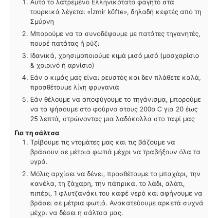
Αυτό το λατρεμένο Ελληνικότατο φαγητό στα
τουρκικά λέγεται «İzmir köfte», δηλαδή κεφτές από τη
Σμύρνη
Μπορούμε να τα συνοδέψουμε με πατάτες τηγανητές,
πουρέ πατάτας ή ρύζι
Ιδανικά, χρησιμοποιούμε κιμά μισό μισό (μοσχαρίσιο
& χοιρινό ή αρνίσιο)
Εάν ο κιμάς μας είναι ρευστός και δεν πλάθετε καλά,
προσθέτουμε λίγη φρυγανιά
Εάν θέλουμε να αποφύγουμε το τηγάνισμα, μπορούμε
να τα ψήσουμε στο φούρνο στους 200ο C για 20 έως
25 λεπτά, στρώνοντας μια λαδόκολλα στο ταψί μας
Για τη σάλτσα
Τρίβουμε τις ντομάτες μας και τις βάζουμε να
βράσουν σε μέτρια φωτιά μέχρι να τραβήξουν όλα τα
υγρά.
Μόλις αρχίσει να δένει, προσθέτουμε το μπαχάρι, την
κανέλα, τη ζάχαρη, την πάπρικα, το λάδι, αλάτι,
πιπέρι, 1 φλυτζανάκι του καφέ νερό και αφήνουμε να
βράσει σε μέτρια φωτιά. Ανακατεύουμε αρκετά συχνά
μέχρι να δέσει η σάλτσα μας.