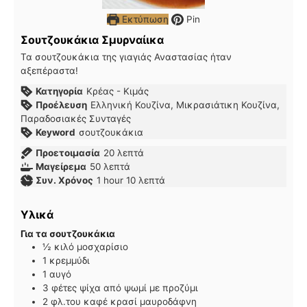
Εκτύπωση
Pin
Σουτζουκάκια Σμυρναίικα
Τα σουτζουκάκια της γιαγιάς Αναστασίας ήταν
αξεπέραστα!
Κατηγορία
Κρέας - Κιμάς
Προέλευση
Ελληνική Κουζίνα, Μικρασιάτικη Κουζίνα,
Παραδοσιακές Συνταγές
Keyword
σουτζουκάκια
λεπτά
Προετοιμασία
20
λεπτά
λεπτά
Μαγείρεμα
50
λεπτά
hour
λεπτά
Συν. Χρόνος
1
hour
10
λεπτά
Υλικά
Για τα σουτζουκάκια
½
κιλό
μοσχαρίσιο
1
κρεμμύδι
1
αυγό
3
φέτες
ψίχα από ψωμί με προζύμι
2
φλ.του καφέ
κρασί μαυροδάφνη