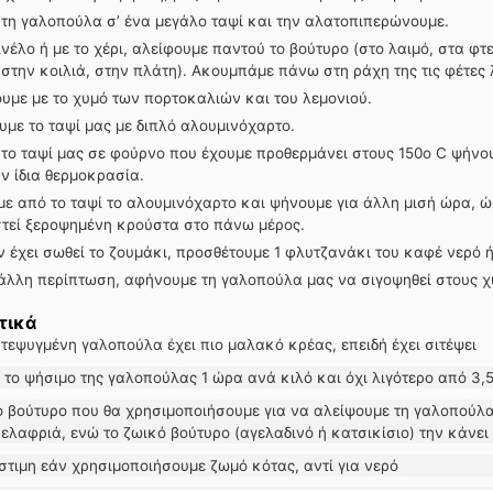
τη γαλοπούλα σ’ ένα μεγάλο ταψί και την αλατοπιπερώνουμε.
ινέλο ή με το χέρι, αλείφουμε παντού το βούτυρο (στο λαιμό, στα φτ
 στην κοιλιά, στην πλάτη). Ακουμπάμε πάνω στη ράχη της τις φέτες 
υμε με το χυμό των πορτοκαλιών και του λεμονιού.
με το ταψί μας με διπλό αλουμινόχαρτο.
το ταψί μας σε φούρνο που έχουμε προθερμάνει στους 150ο C ψήνου
ν ίδια θερμοκρασία.
ε από το ταψί το αλουμινόχαρτο και ψήνουμε για άλλη μισή ώρα, ώ
τεί ξεροψημένη κρούστα στο πάνω μέρος.
 έχει σωθεί το ζουμάκι, προσθέτουμε 1 φλυτζανάκι του καφέ νερό 
άλλη περίπτωση, αφήνουμε τη γαλοπούλα μας να σιγοψηθεί στους χ
τικά
τεψυγμένη γαλοπούλα έχει πιο μαλακό κρέας, επειδή έχει σιτέψει
ε το ψήσιμο της γαλοπούλας 1 ώρα ανά κιλό και όχι λιγότερο από 3,
 ελαφριά, ενώ το ζωικό βούτυρο (αγελαδινό ή κατσικίσιο) την κάνει
νόστιμη εάν χρησιμοποιήσουμε ζωμό κότας, αντί για νερό