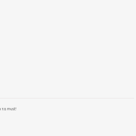
 τα must!