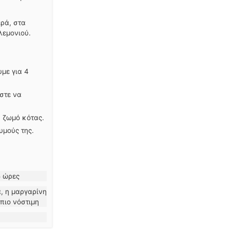
ερά, στα
λεμονιού.
με για 4
στε να
ή ζωμό κότας.
υμούς της.
5 ώρες
 πιο νόστιμη