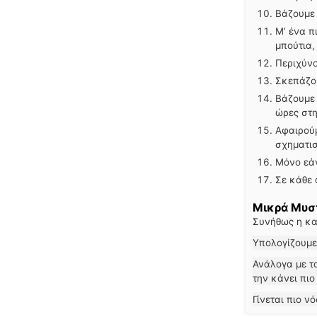
Βάζουμε 
Μ’ ένα π
μπούτια,
Περιχύνο
Σκεπάζου
Βάζουμε 
ώρες στη
Αφαιρούμ
σχηματισ
Μόνο εάν
Σε κάθε 
Μικρά Μυσ
Συνήθως η κα
Υπολογίζουμ
Ανάλογα με το βούτυρο που θα χρησιμοποιήσουμε για να αλείψουμε τη γαλοπούλα, η μαργαρίνη
την κάνει πιο
Γίνεται πιο 