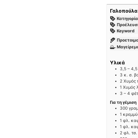
Γαλοπούλα
Κατηγορία
Προέλευσ
Keyword
Προετοιμ
Μαγείρεμ
Υλικά
3,5 – 4,5
3
κ. σ.
β
2
Χυμός 
1
Χυμός 
3 – 4
φέτ
Για τη γέμιση
300
γραμ
1
κρεμμύ
1
φλ. κα
1
φλ. κα
2
φλ. τσ.