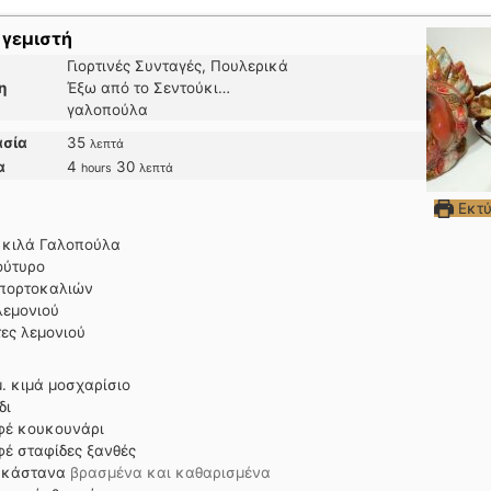
 γεμιστή
Γιορτινές Συνταγές, Πουλερικά
η
Έξω από το Σεντούκι…
γαλοπούλα
λεπτά
ασία
35
λεπτά
hours
λεπτά
α
4
30
hours
λεπτά
Εκτ
κιλά
Γαλοπούλα
ούτυρο
πορτοκαλιών
λεμονιού
ες λεμονιού
.
κιμά μοσχαρίσιο
δι
φέ
κουκουνάρι
φέ
σταφίδες ξανθές
κάστανα
βρασμένα και καθαρισμένα