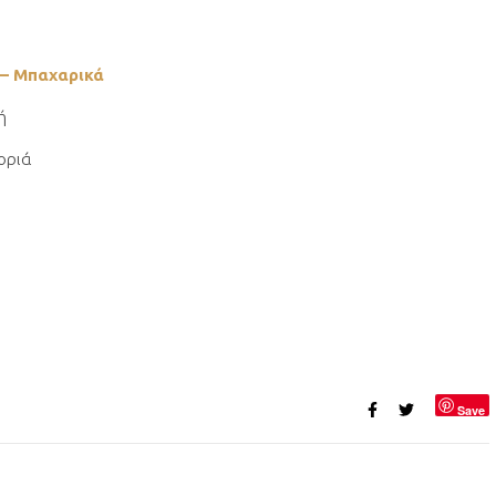
 – Μπαχαρικά
ή
οριά
Save