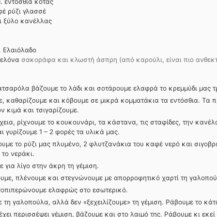
.
εντόσθια κότας
φέ
ρύζι γλασσέ
ι
ξύλο κανέλλας
.
Ελαιόλαδο
βελόνα
σακοράφα και κλωστή άσπρη (από καρούλι, είναι πιο ανθεκτ
ατσαρόλα βάζουμε το λάδι και σοτάρουμε ελαφρά το κρεμμύδι μας τ
, καθαρίζουμε και κόβουμε σε μικρά κομματάκια τα εντόσθια. Τα 
ον κιμά και τσιγαρίζουμε.
χεια, ρίχνουμε το κουκουνάρι, τα κάστανα, τις σταφίδες, την κανέλα
αι γυρίζουμε 1 – 2 φορές τα υλικά μας.
υμε το ρύζι μας πλυμένο, 2 φλυτζανάκια του καφέ νερό και σιγοβρ
 το νεράκι.
 για λίγο στην άκρη τη γέμιση.
υμε, πλένουμε και στεγνώνουμε με απορροφητικό χαρτί τη γαλοπού
τοπιπερώνουμε ελαφρώς στο εσωτερικό.
ε τη γαλοπούλα, αλλά δεν «ξεχειλίζουμε» τη γέμιση. Ράβουμε το κάτ
έχει περισσέψει γέμιση, βάζουμε και στο λαιμό της. Ράβουμε κι εκεί 