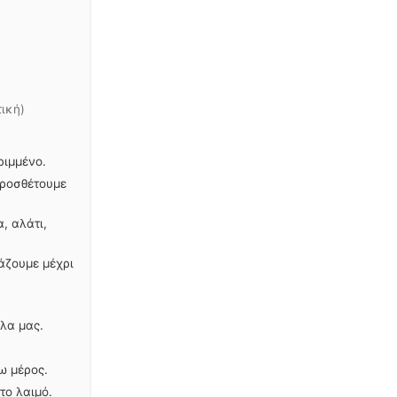
ική)
ριμμένο.
προσθέτουμε
, αλάτι,
άζουμε μέχρι
λα μας.
ω μέρος.
το λαιμό.