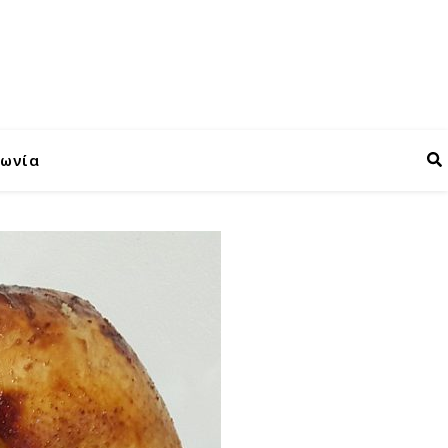
νωνία