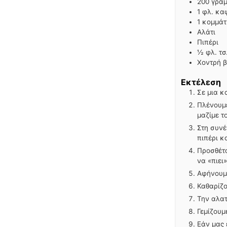
200
γραμ
1
φλ. κα
1
κομμάτ
Αλάτι
Πιπέρι
½
φλ. τσ
Χοντρή 
Εκτέλεση
Σε μια κ
Πλένουμε
μαζί
με τ
Στη συνέ
πιπέρι κ
Προσθέτο
να «πιει»
Αφήνουμε
Καθαρίζο
Την αλα
Γεμίζουμ
Εάν μας 