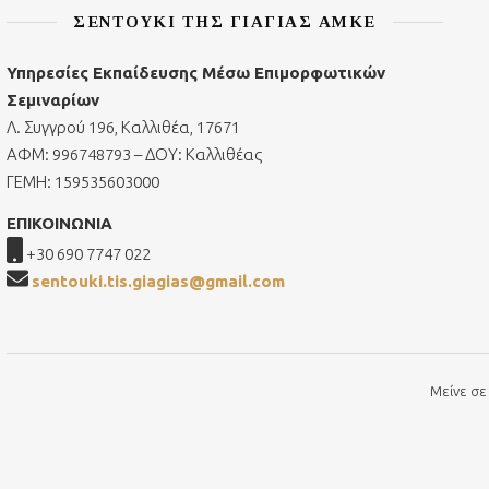
ΣΕΝΤΟΎΚΙ ΤΗΣ ΓΙΑΓΙΆΣ ΑΜΚΕ
Υπηρεσίες Εκπαίδευσης Μέσω Επιμορφωτικών
Σεμιναρίων
Λ. Συγγρού 196, Καλλιθέα, 17671
ΑΦΜ: 996748793 – ΔΟΥ: Καλλιθέας
ΓΕΜΗ: 159535603000
ΕΠΙΚΟΙΝΩΝΙΑ
+30 690 7747 022
sentouki.tis.giagias@gmail.com
Μείνε σε