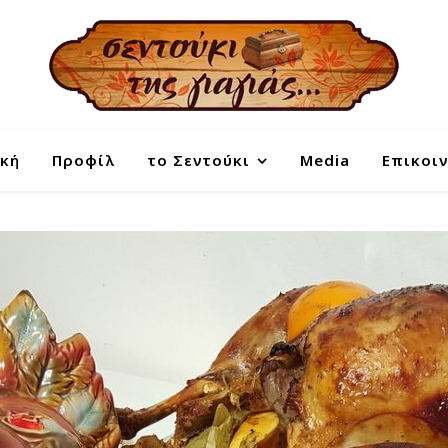
κή
Προφίλ
το Σεντούκι
Media
Επικοι