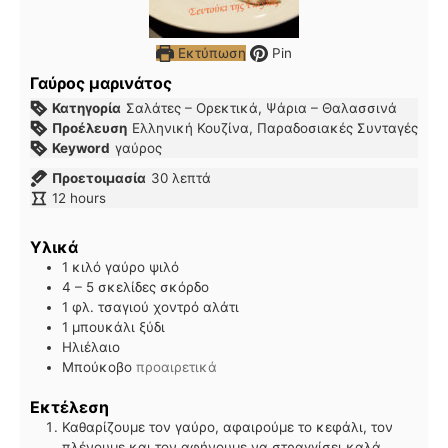
Εκτύπωση
Pin
Γαύρος μαρινάτος
Κατηγορία
Σαλάτες – Ορεκτικά, Ψάρια – Θαλασσινά
Προέλευση
Ελληνική Κουζίνα, Παραδοσιακές Συνταγές
Keyword
γαύρος
λεπτά
Προετοιμασία
30
λεπτά
hours
12
hours
Υλικά
1
κιλό
γαύρο ψιλό
4 – 5
σκελίδες σκόρδο
1
φλ. τσαγιού
χοντρό αλάτι
1
μπουκάλι
ξύδι
Ηλιέλαιο
Μπούκοβο
προαιρετικά
Εκτέλεση
Καθαρίζουμε τον γαύρο, αφαιρούμε το κεφάλι, τον
πλένουμε και τον αφήνουμε να στραγγίσει καλά