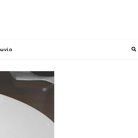
νωνία