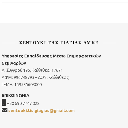
ΣΕΝΤΟΎΚΙ ΤΗΣ ΓΙΑΓΙΆΣ ΑΜΚΕ
Υπηρεσίες Εκπαίδευσης Μέσω Επιμορφωτικών
Σεμιναρίων
Λ. Συγγρού 196, Καλλιθέα, 17671
ΑΦΜ: 996748793 – ΔΟΥ: Καλλιθέας
ΓΕΜΗ: 159535603000
ΕΠΙΚΟΙΝΩΝΙΑ
+30 690 7747 022
sentouki.tis.giagias@gmail.com