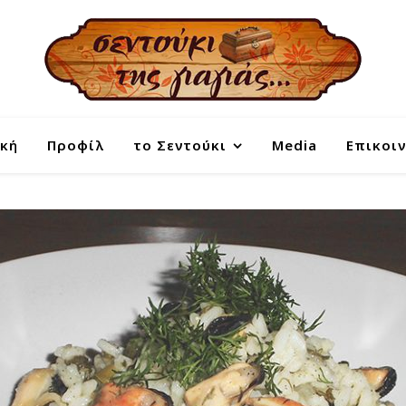
κή
Προφίλ
το Σεντούκι
Media
Επικοι