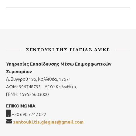
ΣΕΝΤΟΎΚΙ ΤΗΣ ΓΙΑΓΙΆΣ ΑΜΚΕ
Υπηρεσίες Εκπαίδευσης Μέσω Επιμορφωτικών
Σεμιναρίων
Λ. Συγγρού 196, Καλλιθέα, 17671
ΑΦΜ: 996748793 – ΔΟΥ: Καλλιθέας
ΓΕΜΗ: 159535603000
ΕΠΙΚΟΙΝΩΝΙΑ
+30 690 7747 022
sentouki.tis.giagias@gmail.com