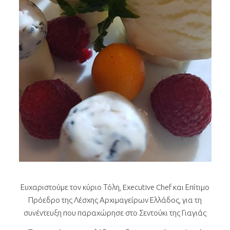
Ευχαριστούμε τον κύριο Τόλη, Executive Chef και Επίτιμο
Πρόεδρο της Λέσχης Αρχιμαγείρων Ελλάδος, για τη
συνέντευξη που παραχώρησε στο Σεντούκι της Γιαγιάς