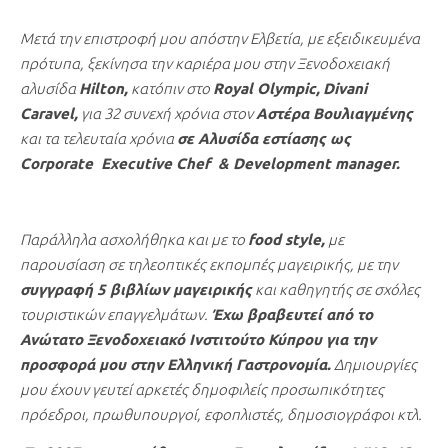
Μετά την επιστροφή μου απόστην Ελβετία, με εξειδικευμένα
πρότυπα, ξεκίνησα την καριέρα μου στην Ξενοδοχειακή
αλυσίδα
Hilton,
κατόπιν στο
Royal Olympic,
Divani
Caravel,
για 32 συνεχή χρόνια στον
Αστέρα Βουλιαγμένης
και τα τελευταία χρόνια
σε Αλυσίδα εστίασης ως
Corporate
Executive
Chef &
Development manager.
Παράλληλα ασχολήθηκα και με το
food style,
με
παρουσίαση σε τηλεοπτικές εκπομπές μαγειρικής, με την
συγγραφή 5 βιβλίων μαγειρικής
και καθηγητής σε σχόλες
τουριστικών επαγγελμάτων.
Έχω βραβευτεί από το
Ανώτατο Ξενοδοχειακό Ινστιτούτο Κύπρου για την
προσφορά μου στην Ελληνική Γαστρονομία.
Δημιουργίες
μου έχουν γευτεί αρκετές δημοφιλείς προσωπικότητες
πρόεδροι, πρωθυπουργοί, εφοπλιστές, δημοσιογράφοι κτλ.