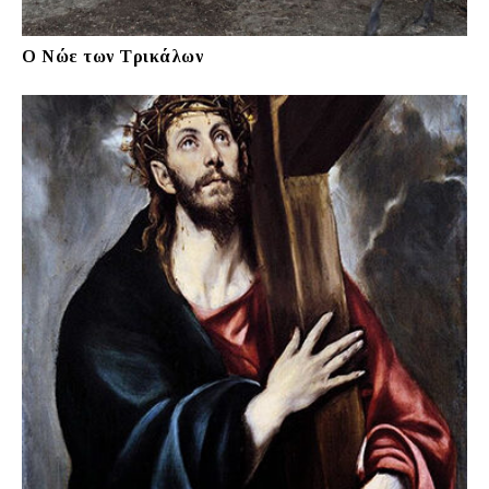
Ο Νώε των Τρικάλων