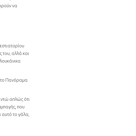
πορούν να
 εστιατορίου
ς του, αλλά και
 λουκάνικα
 (το Πανόραμα
αντώ απλώς ότι
υμπαγής, που
 αυτό το γάλα,