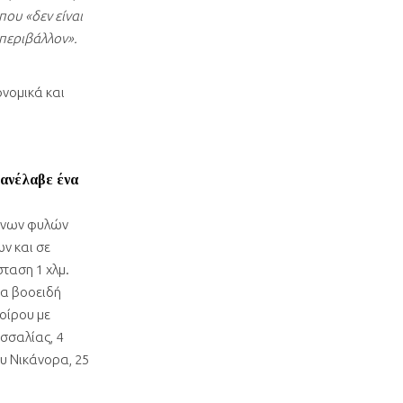
ου «δεν είναι
 περιβάλλον».
νομικά και
ανέλαβε ένα
ονων φυλών
ν και σε
ταση 1 χλμ.
μα βοοειδή
οίρου με
σσαλίας, 4
ου Νικάνορα, 25