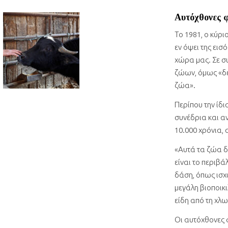
Αυτόχθονες φ
Το 1981, ο κύρι
εν όψει της ει
χώρα μας. Σε συ
ζώων, όμως «δε
ζώα».
Περίπου την ίδ
συνέδρια και α
10.000 χρόνια,
«Αυτά τα ζώα δε
είναι το περιβά
δάση, όπως ισχ
μεγάλη βιοποικ
είδη από τη χλω
Οι αυτόχθονες φ