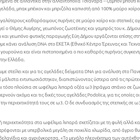
ιημένα σε αλλαντικά στην αλλαντοποιία Τσιανάβα – ζαμπόν μπούτι 
γελάδα, μπακ μπέικον και μπριζόλα καπνιστή από 100% μαύρο χοίρο
εγαλύτερους καθαρόαιμους πυρήνες σε μαύρο χοίρο και στεπικές α
γεί ο Θέμης Αυγέρης, γεωπόνος ζωοτέχνης και γαμπρός του κ. Δήμου,
ου και γεωπόνο φυτικής παραγωγής Εύη Δήμου εργάζονται επίσης στ
υμε κάνει ανάλυση DNA στο ΕΚΕΤΑ (Εθνικό Κέντρο Έρευνας και Τεχν
 γουρούνια και είναι πιστοποιημένα ο πιο καθαρός πυρήνας συγκ
την Ελλάδα.
ε στείλει και για τις αγελάδες δείγματα DNA για ανάλυση στο Παν
οί μάλιστα εντυπωσιάστηκαν, διαπιστώνοντας ύστερα από τις πρώτες
αι τόσο πλούσια σε ωφέλιμα λιπαρά οξέα ω3 (πράγμα σπάνιο σε ζω
ερνούν ακόμα και τις δικές τους αγελάδες Podolica, για τις οποίες οι 
 την περιεκτικότητά τους σε ω3. Ο δε συνδυασμός της στεπικής σε ω3
 περιεκτικότητα στα ωφέλιμα λιπαρά σχετίζεται με τη φυλή αλλά κα
τρέφονται με υπερβολικά μεγάλη σε ποικιλία χλωρίδα, από άγριο θυ
 βελανίδια και αγριόγκορτσα. «Το μεγάλο πλεονέκτημα των αυτόχ