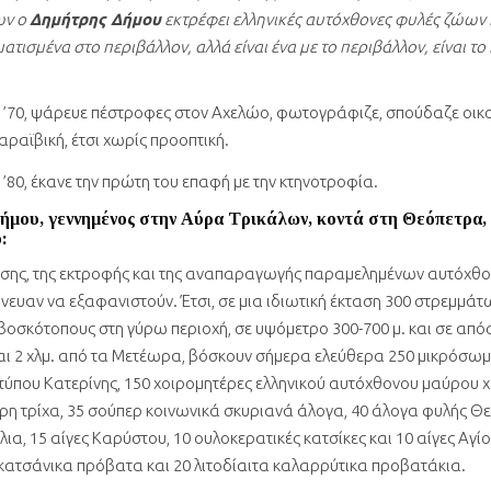
ων ο
Δημήτρης Δήμου
εκτρέφει ελληνικές αυτόχθονες φυλές ζώων π
ατισμένα στο περιβάλλον, αλλά είναι ένα με το περιβάλλον, είναι το
υ ’70, ψάρευε πέστροφες στον Αχελώο, φωτογράφιζε, σπούδαζε οικο
αραϊβική, έτσι χωρίς προοπτική.
 ’80, έκανε την πρώτη του επαφή με την κτηνοτροφία.
μου, γεννημένος στην Αύρα Τρικάλων, κοντά στη Θεόπετρα, 
:
ωσης, της εκτροφής και της αναπαραγωγής παραμελημένων αυτόχθ
ευαν να εξαφανιστούν. Έτσι, σε μια ιδιωτική έκταση 300 στρεμμάτω
βοσκότοπους στη γύρω περιοχή, σε υψόμετρο 300-700 μ. και σε απόσ
αι 2 χλμ. από τα Μετέωρα, βόσκουν σήμερα ελεύθερα 250 μικρόσω
 τύπου Κατερίνης, 150 χοιρομητέρες ελληνικού αυτόχθονου μαύρου χ
ρη τρίχα, 35 σούπερ κοινωνικά σκυριανά άλογα, 40 άλογα φυλής Θε
ια, 15 αίγες Καρύστου, 10 ουλοκερατικές κατσίκες και 10 αίγες Αγί
ατσάνικα πρόβατα και 20 λιτοδίαιτα καλαρρύτικα προβατάκια.