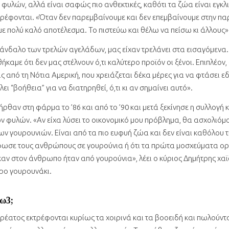
φυλών, αλλά είναι σαφώς πιο ανθεκτικές, καθότι τα ζώα είναι εγκλ
ρέφονται. «Όταν δεν παρεμβαίνουμε και δεν επεμβαίνουμε στην π
ε πολύ καλό αποτέλεσμα. Το πιστεύω και θέλω να πείσω κι άλλους»
άνδαλο των τρελών αγελάδων, μας είχαν τρελάνει στα εισαγόμενα. 
ήκαμε ότι δεν μας στέλνουν ό,τι καλύτερο προϊόν οι ξένοι. Επιπλέον,
ας από τη Νότια Αμερική, που χρειάζεται δέκα μέρες για να φτάσει ε
ι “βοήθεια” για να διατηρηθεί, ό,τι κι αν σημαίνει αυτό».
θαν στη φάρμα το ’86 και από το ’90 και μετά ξεκίνησε η συλλογή 
 φυλών. «Αν είχα λύσει το οικονομικό μου πρόβλημα, θα ασχολιόμο
ν γουρουνιών. Είναι από τα πιο ευφυή ζώα και δεν είναι καθόλου τ
φωσε τους ανθρώπους σε γουρούνια ή ότι τα πρώτα μοσχεύματα ο
αν στον άνθρωπο ήταν από γουρούνια», λέει ο κύριος Δημήτρης χα
ρο γουρουνάκι.
ω3;
ρέατος εκτρέφονται κυρίως τα χοιρινά και τα βοοειδή και πωλούντ