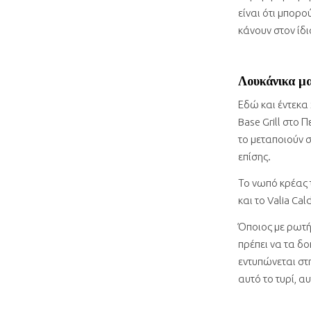
είναι ότι μπορο
κάνουν στον ίδι
Λουκάνικα μα
Εδώ και έντεκα
Base Grill στο Π
το μεταποιούν 
επίσης.
Το νωπό κρέας 
και το Valia Ca
Όποιος με ρωτή
πρέπει να τα δο
εντυπώνεται στ
αυτό το τυρί, α