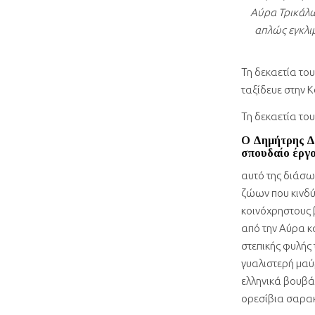
Αύρα Τρικάλ
απλώς εγκλιμ
Τη δεκαετία το
ταξίδευε στην Κ
Τη δεκαετία του
Ο Δημήτρης Δή
σπουδαίο έργο
αυτό της διάσ
ζώων που κινδύν
κοινόχρηστους 
από την Αύρα κ
στεπικής φυλής
γυαλιστερή μαύ
ελληνικά βουβάλ
ορεσίβια σαρακ