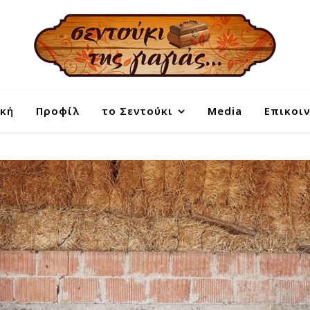
κή
Προφίλ
το Σεντούκι
Media
Επικοι