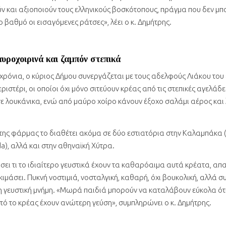
ύν και αξιοποιούν τους ελληνικούς βοσκότοπους, πράγμα που δεν μ
ο βαθμό οι εισαγόμενες ράτσες», λέει ο κ. Δημήτρης.
υροχοιρινά και ζαμπόν στεπικά
 χρόνια, ο κύριος Δήμου συνεργάζεται με τους αδελφούς Λιάκου του
εριστέρι, οι οποίοι όχι μόνο σιτεύουν κρέας από τις στεπικές αγελάδε
σε λουκάνικα, ενώ από μαύρο χοίρο κάνουν έξοχο σαλάμι αέρος και
της φάρμας το διαθέτει ακόμα σε δύο εστιατόρια στην Καλαμπάκα
lda), αλλά και στην αθηναϊκή Χύτρα.
σει τι το ιδιαίτερο γευστικά έχουν τα καθαρόαιμα αυτά κρέατα, απ
κιμάσει. Πυκνή νοστιμιά, νοσταλγική, καθαρή, όχι βουκολική, αλλά σ
η γευστική μνήμη. «Μωρά παιδιά μπορούν να καταλάβουν εύκολα ότι
υτό το κρέας έχουν ανώτερη γεύση», συμπληρώνει ο κ. Δημήτρης.