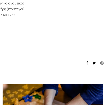
άνικα ανάμεικτα
γέρη (Στρατηγού
7-608.755.