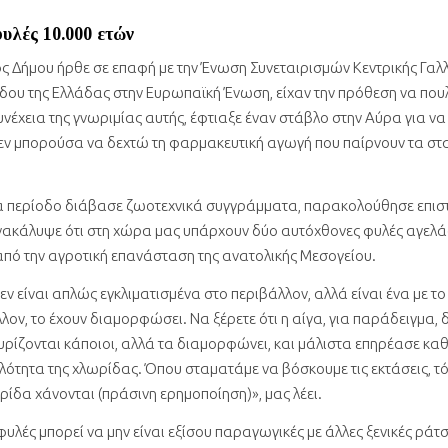
υλές 10.000 ετών
ος Δήμου ήρθε σε επαφή με την Ένωση Συνεταιρισμών Κεντρικής Γαλλί
σόδου της Ελλάδας στην Ευρωπαϊκή Ένωση, είχαν την πρόθεση να πο
νέχεια της γνωριμίας αυτής, έφτιαξε έναν στάβλο στην Αύρα για να
ν μπορούσα να δεχτώ τη φαρμακευτική αγωγή που παίρνουν τα στ
ια περίοδο διάβασε ζωοτεχνικά συγγράμματα, παρακολούθησε επισ
νακάλυψε ότι στη χώρα μας υπάρχουν δύο αυτόχθονες φυλές αγελ
 από την αγροτική επανάσταση της ανατολικής Μεσογείου.
ν είναι απλώς εγκλιματισμένα στο περιβάλλον, αλλά είναι ένα με το
λλον, το έχουν διαμορφώσει. Να ξέρετε ότι η αίγα, για παράδειγμα, 
υρίζονται κάποιοι, αλλά τα διαμορφώνει, και μάλιστα επηρέασε καθ
ιλότητα της χλωρίδας. Όπου σταματάμε να βόσκουμε τις εκτάσεις, τ
ρίδα χάνονται (πράσινη ερημοποίηση)», μας λέει.
υλές μπορεί να μην είναι εξίσου παραγωγικές με άλλες ξενικές ράτσ