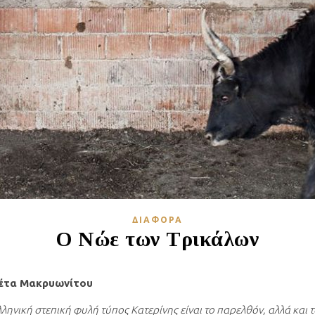
ΔΙΆΦΟΡΑ
Ο Νώε των Τρικάλων
έτα Μακρυωνίτου
ληνική στεπική φυλή τύπος Κατερίνης είναι το παρελθόν, αλλά και τ