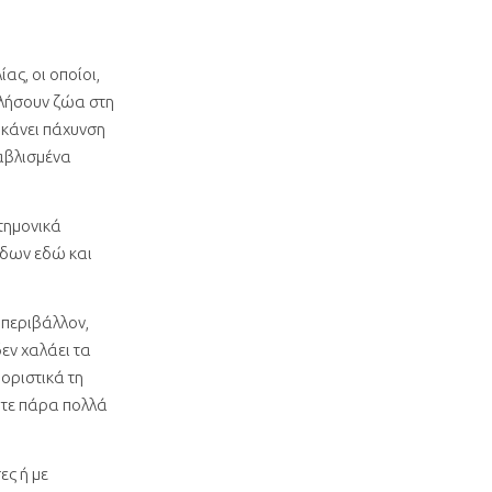
ας, οι οποίοι,
υλήσουν ζώα στη
 κάνει πάχυνση
αβλισμένα
τημονικά
άδων εδώ και
 περιβάλλον,
δεν χαλάει τα
οριστικά τη
ότε πάρα πολλά
ες ή με