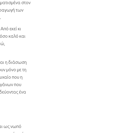
ιματισμένα στον
αραγωγή των
.
Από εκεί κι
 όσο καλό και
δώ,
και η διάσωση
υν μόνο με τη
υχαίο που η
ργάνων που
ϊδεύοντας ένα
αι ως νωπό