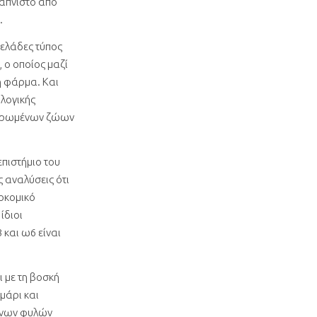
καπνιστό από
.
γελάδες τύπος
 ο οποίος μαζί
η φάρμα. Και
ολογικής
εντρωμένων ζώων
επιστήμιο του
 αναλύσεις ότι
οκομικό
ίδιοι
 και ω6 είναι
ι με τη βοσκή
μάρι και
θονων φυλών