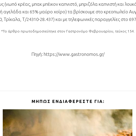
υς (νωπό κρέας, μπακ μπέικον καπνιστό, μπριζόλα καπνιστή και λουκ
ή αγελάδα και 65% μαύρο χοίρο) τα βρίσκουμε στο κρεοπωλείο Αυ
, Τρίκαλα, Τ/24310-28.437) και με τηλεφωνικές παραγγελίες στο 697
*To άρθρο πρωτοδημοσιεύτηκε στον Γαστρονόμο Φεβρουαρίου, τεύχος 154.
Πηγή: https://www.gastronomos.gr/
ΜΉΠΩΣ ΕΝΔΙΑΦΈΡΕΣΤΕ ΓΙΑ: