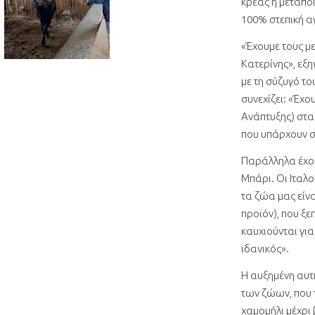
κρέας ή μεταπο
100% στεπική α
«Έχουμε τους μ
Κατερίνης», εξη
με τη σύζυγό τ
συνεχίζει: «Έχο
Ανάπτυξης) στα
που υπάρχουν σ
Παράλληλα έχουμ
Μπάρι. Οι Ιταλ
τα ζώα μας είν
προϊόν), που ξεπ
καυχιούνται για
ιδανικός».
Η αυξημένη αυτή
των ζώων, που 
χαμομήλι μέχρι