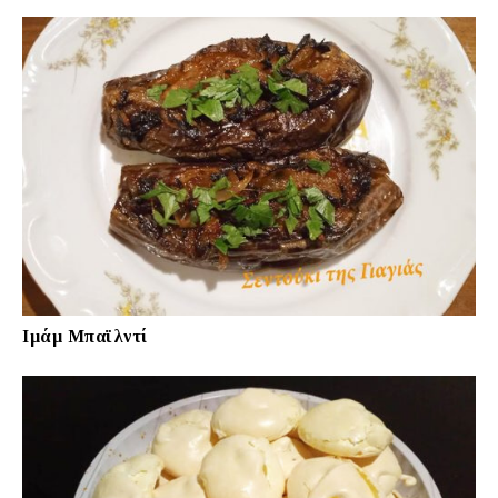
Ιμάμ Μπαϊλντί