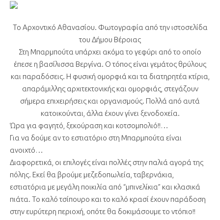
Το Αρχοντικό Αθανασίου. Φωτογραφία από την ιστοσελίδα
του Δήμου Βέροιας
Στη Μπαρμπούτα υπάρχει ακόμα το γεφύρι από το οποίο
έπεσε η βασίλισσα Βεργίνα. Ο τόπος είναι γεμάτος θρύλους
και παραδόσεις. Η φυσική ομορφιά και τα διατηρητέα κτίρια,
απαράμιλλης αρχιτεκτονικής και ομορφιάς, στεγάζουν
σήμερα επιχειρήσεις και οργανισμούς. Πολλά από αυτά
κατοικούνται, άλλα έχουν γίνει ξενοδοχεία.
Ώρα για φαγητό, ξεκούραση και κοτσομπολιό!!…
Για να δούμε αν το εστιατόριο στη Μπαρμπούτα είναι
ανοιχτό…
Διαφορετικά, οι επιλογές είναι πολλές στην παλιά αγορά της
πόλης. Εκεί θα βρούμε μεζεδοπωλεία, ταβερνάκια,
εστιατόρια με μεγάλη ποικιλία από “μπινελίκια” και κλασικά
πιάτα. Το καλό τσίπουρο και το καλό κρασί έχουν παράδοση
στην ευρύτερη περιοχή, οπότε θα δοκιμάσουμε το ντόπιο!!