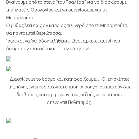
Βγαίνουμε από το στενό “του Τσαλέρα” για να διασχίσουμε
την πλατεία Ορολογίου και να συνεχίσουμε για τη
Μπαρμπούτα!
Ο μύθος λέει πως αν κάποιος πιει νερό από τη Μπαρμπούτα,
θα παντρευτεί Βεριώτισσα.
Ίσως και να ‘χει δόση αλήθειας. Είναι αρκετοί αυτοί που
δοκίμασαν αν ισχύει και … την πάτησαν!!
Διασχίζουμε το δρόμο και κατηφορίζουμε… Οι επισκέπτες
της πόλης εντυπωσιάζονται επειδή οι οδηγοί σταματούν στις
διαβάσεις και περιμένουν τους πεζούς να περάσουν
απέναντι!! Πολιτισμός!!