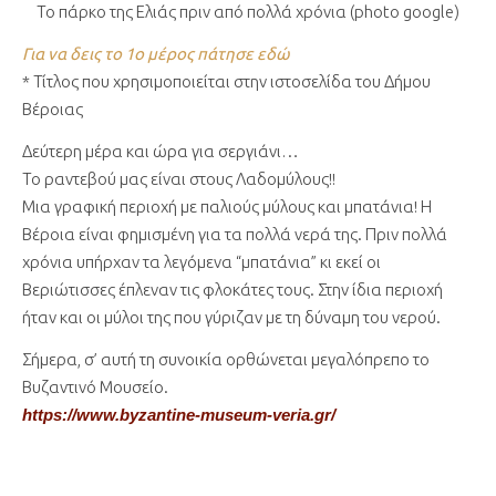
Το πάρκο της Ελιάς πριν από πολλά χρόνια (photo google)
Για να δεις το 1ο μέρος πάτησε εδώ
* Τίτλος που χρησιμοποιείται στην ιστοσελίδα του Δήμου
Βέροιας
Δεύτερη μέρα και ώρα για σεργιάνι…
Το ραντεβού μας είναι στους Λαδομύλους!!
Μια γραφική περιοχή με παλιούς μύλους και μπατάνια! Η
Βέροια είναι φημισμένη για τα πολλά νερά της. Πριν πολλά
χρόνια υπήρχαν τα λεγόμενα “μπατάνια” κι εκεί οι
Βεριώτισσες έπλεναν τις φλοκάτες τους. Στην ίδια περιοχή
ήταν και οι μύλοι της που γύριζαν με τη δύναμη του νερού.
Σήμερα, σ’ αυτή τη συνοικία ορθώνεται μεγαλόπρεπο το
Βυζαντινό Μουσείο.
https://www.byzantine-museum-veria.gr/