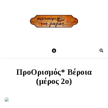
ΠροΟρισμός* Βέροια
(μέρος 2ο)