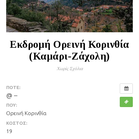
Εκδρομή Ορεινή Κορινθία
(Καμάρι-Ζάχολη)
Χωρίς Σχόλια
ΠΌΤΕ:
@ –
ΠΟΎ:
Ορεινή Κορινθία
ΚΌΣΤΟΣ:
19